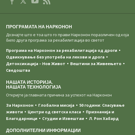
ПРОГРАМАТА НА НАРКОНОН
Дознајте што е тоа што го прави Нарконон поразличен од која
било друга програма за рехабилитација во светот
Програма на Нарконон за рехабилитација од дроги
Одвикнување без употреба на лекови и дрога
Детоксикација – Нов Живот
Вештини за Живеењетo
Сведоштва
НАШАТА ИСТОРИЈА.
НАШАТА ТЕХНОЛОГИЈА
Откријте ја главната причина за успехот на Нарконон
За Нарконон
Глобална мисија
50 години: Спасување
животи
Центри од светска класa
Признанија и
Благодарници
Студии и Извештаи
Л. Рон Хабард
ДОПОЛНИТЕЛНИ ИНФОРМАЦИИ