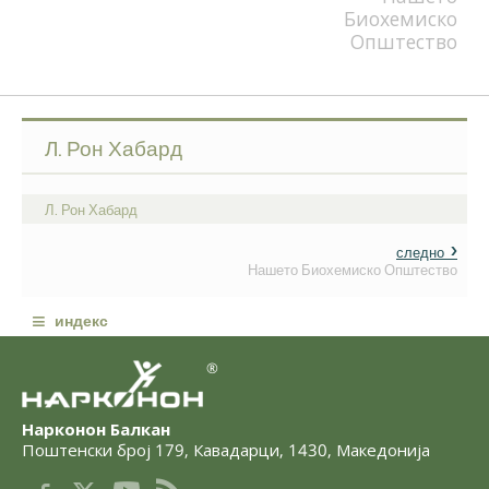
Биохемиско
Општество
Л. Рон Хабард
Л. Рон Хабард
следно
Нашето Биохемиско Општество
≡
индекс
®
Нарконон Балкан
Поштенски број 179
,
Кавадарци
,
1430
,
Македонија