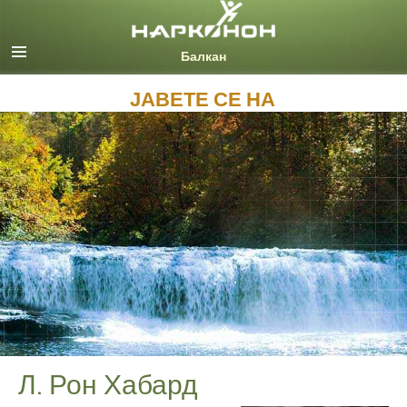
English
Macedonian
Сите региони/јазици
ЈАВЕТЕ СЕ НА
Л. Рон Хабард