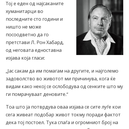
Toj e еден од најсаканите
хуманитарци во
последните сто години и
ништо не може
посоодветно да го
претстави Л. Рон Хабард,
од неговата едноставна
изјава која гласи:
„Јас сакам да им помагам на другите, и најголемо
задоволство во животот ми причинува, кога ќе
видам како некој се ослободува од сенките што му
ги помрачуваат деновите.“
Тоа што ја потврдува оваа изјава се сите луѓе кои
сега живеат подобар живот токму поради фактот
дека тој постоел. Тука спаѓа и огромниот број на