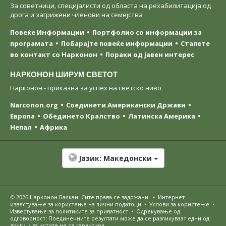
За советници, специјалисти од областа на рехабилитација од
дрога и загрижени членови на семејства
Повеќе Информации
Портфолио со информации за
програмата
Побарајте повеќе информации
Стапете
во контакт со Нарконон
Пораки од јавен интерес
НАРКОНОН ШИРУМ СВЕТОТ
Нарконон - приказна за успех на светско ниво
Narconon.org
Соединети Американски Држави
Европа
Обединето Кралство
Латинска Америка
Непал
Африка
Јазик:
Македонски
© 2026
Нарконон Балкан
. Сите права се задржани.
•
Интернет
известување за користење на лични податоци
•
Услови за користење
•
Известување за политиките за приватност
•
Одрекување од
одговорност: Поединечните резултати може да се разликуваат едни од
други и за истите не се гарантира.