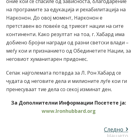
оние кои се спасиле од зависноста, благодарение
на програмите за едукација и рехабилитација на
Нарконон. До овој момент, Нарконон е
претставен во повеќе од триесет нации на сите
континенти. Како резултат на тоа, г. Хабард има
добиено бројни награди од разни светски влади –
меѓу кои и признанието од Обединетите Нации, за
неговиот хуманитарен придонес.
Сепак најголемата потврда за Л. Рон Хабард се
чудата од неговите дела и милионите луѓе кои ги
пренесуваат тие дела со секој изминат ден.
За Дополнителни Информации Посетете ја:
www.lronhubbard.org
Следно
Нашето