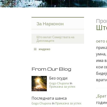
Про
За Нарконон
Шт
Што велат Семејствата на
Дипломците
оето 
≡
прика
индекс
умна,
има в
кои с
From Our Blog
бидеј
Без осуди
врати
Gogo Chupona
In
Приказна за успех
„Брат
Последната шанса
годин
Gogo Chupona
In
Приказна за успех