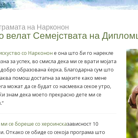
грамата на Нарконон
о велат Семејствата на Диплом
искуство со Нарконон
е она што би го нарекле
зна за успех, во смисла дека ми се врати мојата
 добро образована ќерка. Благодарна сум што
аква помош достапна за мајките како мене
ега можат да се будат со насмевка секое утро,
ќи знам дека моето прекрасно дете ми се
.“
 ми се бореше со хероинска
зависност 10
и. Откако се обиде со секоја програма што