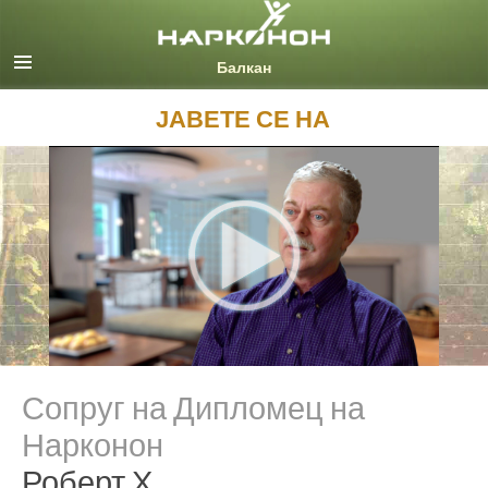
English
Macedonian
Сите региони/јазици
ЈАВЕТЕ СЕ НА
Сопруг на Дипломец на
Нарконон
Роберт Х.