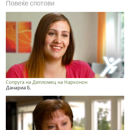
Повеќе спотови
Сопруга на Дипломец на Нарконон
Данариа Б.