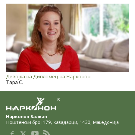
Девојка на Дипломец на Нарконон
Тара С.
®
Нарконон Балкан
Поштенски број 179
,
Кавадарци
,
1430
,
Македонија