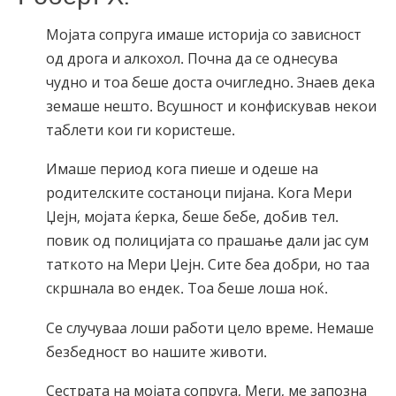
Мојата сопруга имаше историја со зависност
од дрога и алкохол. Почна да се однесува
чудно и тоа беше доста очигледно. Знаев дека
земаше нешто. Всушност и конфискував некои
таблети кои ги користеше.
Имаше период кога пиеше и одеше на
родителските состаноци пијана. Кога Мери
Џејн, мојата ќерка, беше бебе, добив тел.
повик од полицијата со прашање дали јас сум
таткото на Мери Џејн. Сите беа добри, но таа
скршнала во ендек. Тоа беше лоша ноќ.
Се случуваa лоши работи цело време. Немаше
безбедност во нашите животи.
Сестрата на мојата сопруга, Меги, ме запозна