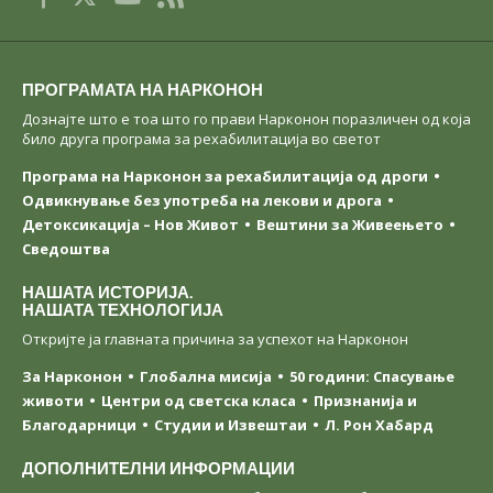
ПРОГРАМАТА НА НАРКОНОН
Дознајте што е тоа што го прави Нарконон поразличен од која
било друга програма за рехабилитација во светот
Програма на Нарконон за рехабилитација од дроги
Одвикнување без употреба на лекови и дрога
Детоксикација – Нов Живот
Вештини за Живеењетo
Сведоштва
НАШАТА ИСТОРИЈА.
НАШАТА ТЕХНОЛОГИЈА
Откријте ја главната причина за успехот на Нарконон
За Нарконон
Глобална мисија
50 години: Спасување
животи
Центри од светска класa
Признанија и
Благодарници
Студии и Извештаи
Л. Рон Хабард
ДОПОЛНИТЕЛНИ ИНФОРМАЦИИ