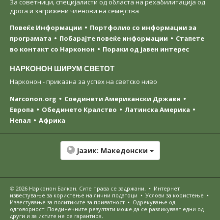
За советници, специјалисти од областа на рехабилитација од
дрога и загрижени членови на семејства
Повеќе Информации
Портфолио со информации за
програмата
Побарајте повеќе информации
Стапете
во контакт со Нарконон
Пораки од јавен интерес
НАРКОНОН ШИРУМ СВЕТОТ
Нарконон - приказна за успех на светско ниво
Narconon.org
Соединети Американски Држави
Европа
Обединето Кралство
Латинска Америка
Непал
Африка
Јазик:
Македонски
© 2026
Нарконон Балкан
. Сите права се задржани.
•
Интернет
известување за користење на лични податоци
•
Услови за користење
•
Известување за политиките за приватност
•
Одрекување од
одговорност: Поединечните резултати може да се разликуваат едни од
други и за истите не се гарантира.