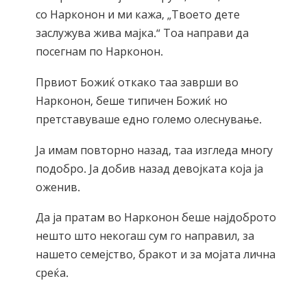
со Нарконон и ми кажа, „Твоето дете
заслужува жива мајка.“ Тоа направи да
посегнам по Нарконон.
Првиот Божиќ откако таа заврши во
Нарконон, беше типичен Божиќ но
претставуваше едно големо олеснување.
Ја имам повторно назад, таа изгледа многу
подобро. Ја добив назад девојката која ја
оженив.
Да ја пратам во Нарконон беше најдоброто
нешто што некогаш сум го направил, за
нашето семејство, бракот и за мојата лична
среќа.