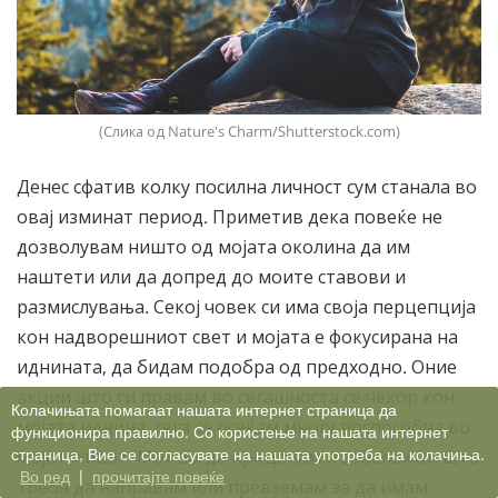
(Слика од Nature's Charm/Shutterstock.com)
Денес сфатив колку посилна личност сум станала во
овај изминат период. Приметив дека повеќе не
дозволувам ништо од мојата околина да им
наштети или да допред до моите ставови и
размислувања. Секој човек си има своја перцепција
кон надворешниот свет и мојата е фокусирана на
иднината, да бидам подобра од предходно. Оние
акции што ги правам во сегашноста се чекор кон
Колачињата помагаат нашата интернет страница да
мојата иднина, сега се осеќам многу поспособна во
функционира правилно. Со користење на нашата интернет
страница, Вие се согласувате на нашата употреба на колачиња.
мојот живот. Можам да проценам и забележам што
Во ред
|
прочитајте повеќе
треба да направам или превземам за да имам