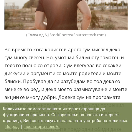
(Слика од A.J.StockPhotos/Shutterstock.com)
Во времето кога користев дрога сум мислел дека
сум многу свесен. Но, умот ми бил многу заматен и
телото полно со отрови. Сум влегувал во секакви
дискусии и аргументи со моите родители и моите
блиски. Пробував да ги разубедам во тоа дека со
мене се во ред, и дека моето размислување и моите
акции се многу добри. Додека сум на програмата
разбрав дека многу пати предходно сум погрешил
Колачињата помагаат нашата интернет страница да
и дека сум пробувал да го докажам спротивното
функционира правилно. Со користење на нашата интернет
страница, Вие се согласувате на нашата употреба на колачиња.
само за да ја оправдам мојата зависност и да се
Во ред
|
прочитајте повеќе
вратам на тој живот. Сите предходни обиди да се