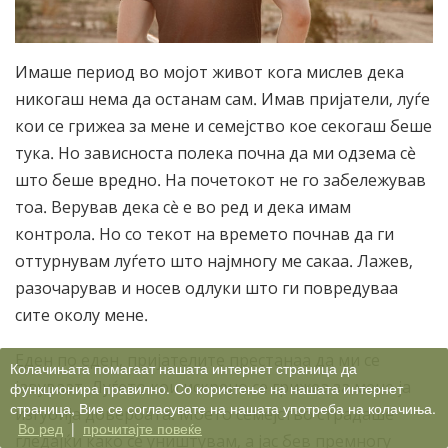
Имаше период во мојот живот кога мислев дека
никогаш нема да останам сам. Имав пријатели, луѓе
кои се грижеа за мене и семејство кое секогаш беше
тука. Но зависноста полека почна да ми одзема сè
што беше вредно. На почетокот не го забележував
тоа. Верував дека сè е во ред и дека имам
контрола. Но со текот на времето почнав да ги
оттурнувам луѓето што најмногу ме сакаа. Лажев,
разочарував и носев одлуки што ги повредуваа
сите околу мене.
Еден по еден, пријателите престанаа да ми се
Колачињата помагаат нашата интернет страница да
јавуваат. Луѓето кои искрено се грижеа за мене ја
функционира правилно. Со користење на нашата интернет
страница, Вие се согласувате на нашата употреба на колачиња.
изгубија довербата. Моето семејство страдаше
Во ред
|
прочитајте повеќе
гледајќи како се уништувам, а јас бев премногу