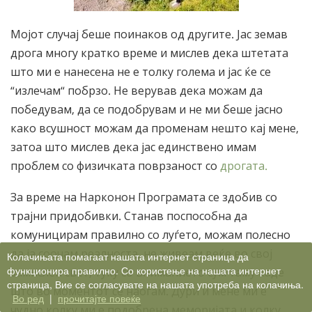
Мојот случај беше поинаков од другите. Јас земав
дрога многу кратко време и мислев дека штетата
што ми е нанесена не е толку голема и јас ќе се
“излечам“ побрзо. Не верував дека можам да
победувам, да се подобрувам и не ми беше јасно
како всушност можам да променам нешто кај мене,
затоа што мислев дека јас единствено имам
проблем со физичката поврзаност со
дрогата.
За време на Нарконон Програмата се здобив со
трајни придобивки. Станав поспособна да
комуницирам правилно со луѓето, можам полесно
да ја соочам реалноста, не живеам веќе во свој
Колачињата помагаат нашата интернет страница да
функционира правилно. Со користење на нашата интернет
замислен свет, туку со вниманието сум таму каде
страница, Вие се согласувате на нашата употреба на колачиња.
што во моментот се наоѓам. Дури и мене ми е
Во ред
|
прочитајте повеќе
чудно колку ми е подобрена меморијата и колку