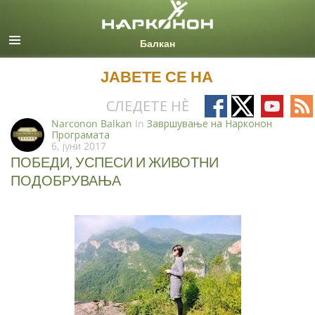
Macedonian
Сите региони/јазици
ЈАВЕТЕ СЕ НА
Follow
Follow
Follow
Fo
СЛЕДЕТЕ НÈ
on
on
on
on
Narconon Balkan
In
Завршување на Нарконон
Програмата
Facebook
X
YouTub
RS
6, јуни 2017
ПОБЕДИ, УСПЕСИ И ЖИВОТНИ
ПОДОБРУВАЊА