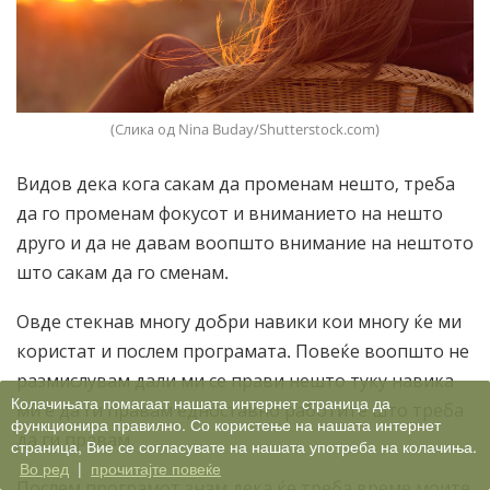
(Слика од Nina Buday/Shutterstock.com)
Видов дека кога сакам да променам нешто, треба
да го променам фокусот и вниманието на нешто
друго и да не давам воопшто внимание на нештото
што сакам да го сменам.
Овде стекнав многу добри навики кои многу ќе ми
користат и послем програмата. Повеќе воопшто не
размислувам дали ми се прави нешто туку навика
Колачињата помагаат нашата интернет страница да
ми е да ги правам едноставно работите што треба
функционира правилно. Со користење на нашата интернет
да ги правам.
страница, Вие се согласувате на нашата употреба на колачиња.
Во ред
|
прочитајте повеќе
Послем програмот знам дека ќе треба време моите