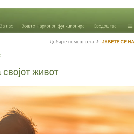
За нас
Зошто Нарконон функционира
Сведоштва
Ин
Добијте помош сега
ЈАВЕТЕ СЕ Н
зл
Бл
х
Л.
 својот живот