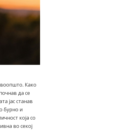
т воопшто. Како
почнав да се
та јас станав
то бурно и
ичност која со
ивна во секој