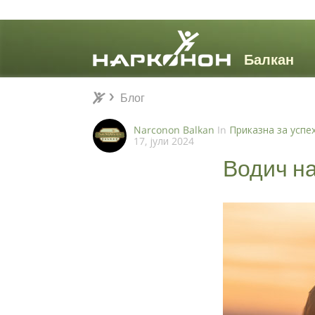
Блог
Блог
⨯
Narconon Balkan
In
Приказна за успе
17, јули 2024
Водич на