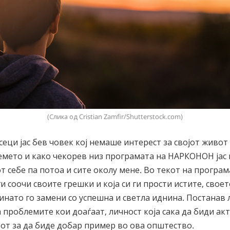
(Слика од Cristian Zamfir/Shutterstock.com)
сеци јас бев човек кој немаше интерест за својот живо
мето и како чекорев низ програмата на НАРКОНОН јас 
т себе па потоа и сите околу мене. Во текот на програма
ги соочи своите грешки и која си ги прости истите, свое
нато го замени со успешна и светла иднина. Постанав л
 проблемите кои доаѓаат, личност која сака да биди акт
от за да биде добар пример во ова општество.