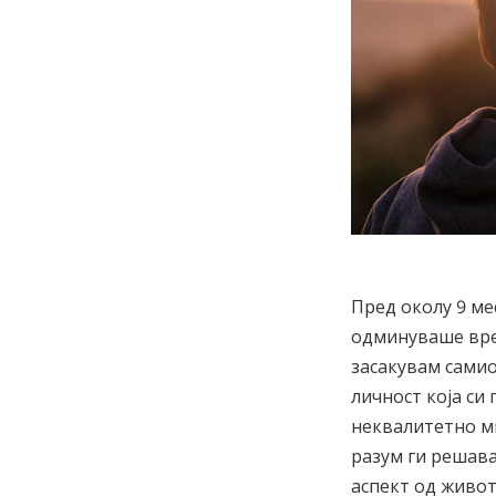
Пред околу 9 ме
одминуваше вре
засакувам самио
личност која си 
неквалитетно ми
разум ги решава
аспект од живот