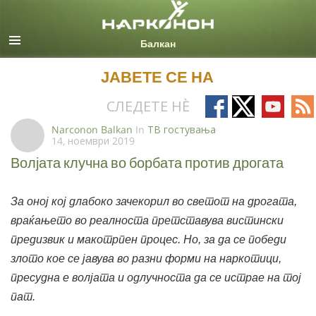
Macedonian
Сите региони/јазици
ЈАВЕТЕ СЕ НА
Follow
Follow
Follow
Fo
СЛЕДЕТЕ НÈ
on
on
on
on
Narconon Balkan
In
ТВ гостувања
14, ноември 2019
Facebook
X
YouTub
RS
Волјата клучна во борбата против дрогата
За оној кој длабоко зачекорил во светот на дрогата,
враќањето во реалноста претставува вистински
предизвик и макотрпен процес. Но, за да се победи
злото кое се јавува во разни форми на наркотици,
пресудна е волјата и одлучноста да се истрае на тој
пат.