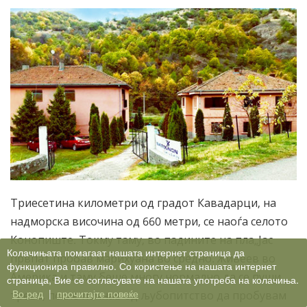
Триесетина километри од градот Кавадарци, на
надморска височина од 660 метри, се наоѓа селото
Конопиште. Токму таму, во падините на пла„Јас
Колачињата помагаат нашата интернет страница да
првпат пробав марихуана во средно. Живеев во
функционира правилно. Со користење на нашата интернет
Америка и таму беше многу нормално да се пуши
страница, Вие се согласувате на нашата употреба на колачиња.
Во ред
|
прочитајте повеќе
трева, после почнав од љубопитство да пробувам