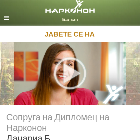
English
Macedonian
Сите региони/јазици
ЈАВЕТЕ СЕ НА
Сопруга на Дипломец на
Нарконон
Данариа Б.