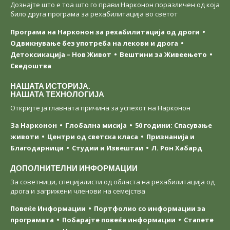
Дознајте што е тоа што го прави Нарконон поразличен од која
било друга програма за рехабилитација во светот
Програма на Нарконон за рехабилитација од дроги
Одвикнување без употреба на лекови и дрога
Детоксикација – Нов Живот
Вештини за Живеењетo
Сведоштва
НАШАТА ИСТОРИЈА.
НАШАТА ТЕХНОЛОГИЈА
Откријте ја главната причина за успехот на Нарконон
За Нарконон
Глобална мисија
50 години: Спасување
животи
Центри од светска класa
Признанија и
Благодарници
Студии и Извештаи
Л. Рон Хабард
ДОПОЛНИТЕЛНИ ИНФОРМАЦИИ
За советници, специјалисти од областа на рехабилитација од
дрога и загрижени членови на семејства
Повеќе Информации
Портфолио со информации за
програмата
Побарајте повеќе информации
Стапете