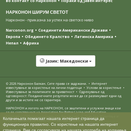
во контакт со Нарконон
Пораки од јавен интерес
НАРКОНОН ШИРУМ СВЕТОТ
Нарконон - приказна за успех на светско ниво
Narconon.org
Соединети Американски Држави
Европа
Обединето Кралство
Латинска Америка
Непал
Африка
Јазик:
Македонски
© 2026
Нарконон Балкан
. Сите права се задржани.
•
Интернет
известување за користење на лични податоци
•
Услови за користење
•
Известување за политиките за приватност
•
Одрекување од
одговорност: Поединечните резултати може да се разликуваат едни од
други и за истите не се гарантира.
НАРКОНОН и логото на НАРКОНОН, се заштитени и услужни знаци кои
се во сопственост на Association for Better Living and Education
International (Интернационалното Здружение за Подобро Живеење и
Колачињата помагаат нашата интернет страница да
Образование) и се користат со негова дозвола.
функционира правилно. Со користење на нашата интернет
страница, Вие се согласувате на нашата употреба на колачиња.