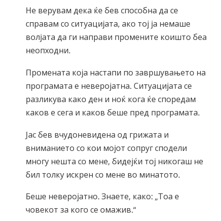
Не верувам дека ќе бев способна да се
справам со ситуацијата, ако тој ја немаше
волјата да ги направи промените коишто беа
неопходни.
Промената која настапи по завршувањето на
програмата е неверојатна. Ситуацијата се
разликува како ден и ноќ кога ќе споредам
каков е сега и каков беше пред програмата.
Јас бев вчудоневидена од грижата и
вниманието со кои мојот сопруг сподели
многу нешта со мене, бидејќи тој никогаш не
бил толку искрен со мене во минатото.
Беше неверојатно. Знаете, како: „Тоа е
човекот за кого се омажив.“