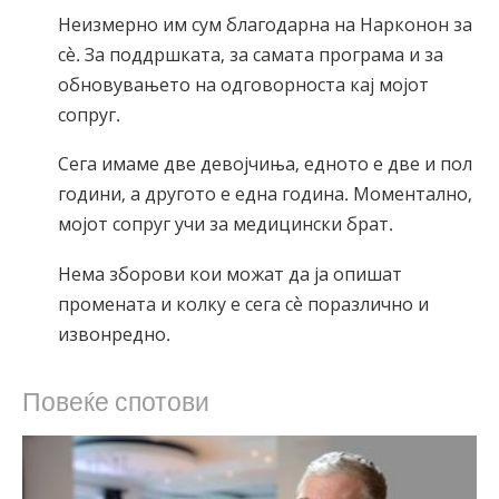
Неизмерно им сум благодарна на Нарконон за
сѐ. За поддршката, за самата програма и за
обновувањето на одговорноста кај мојот
сопруг.
Сега имаме две девојчиња, едното е две и пол
години, а другото е една година. Моментално,
мојот сопруг учи за медицински брат.
Нема зборови кои можат да ја опишат
промената и колку е сега сѐ поразлично и
извонредно.
Повеќе спотови