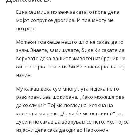
Eдна седмица по венчавката, открив дека
мојот сопруг се дрогира. И тоа многу ме
потресе.
Можеби тоа беше нешто што не сакав да го
знам. Знаете, замижувате, бидејќи сакате да
верувате дека вашиот животен избраник не
би го сторил тоа и не би Ве изневерил на тој
начин.
Му кажав дека сум многу лута и дека не го
разбирам. Бев шокирана, „Како можеше ова
да се случи?“ Тој ме погледна, клекна на
колена и ми рече: „Дали ќе ме оставиш?“ Јас
дури и не сакав да зборувам со него. Но, тој се
изјасни дека сака да оди во Нарконон.