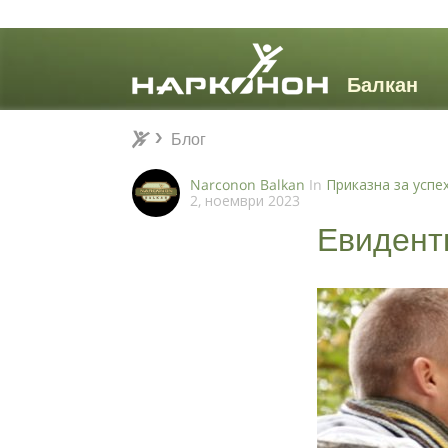
Блог
Блог
⨯
Narconon Balkan
In
Приказна за успе
2, ноември 2023
Евидент