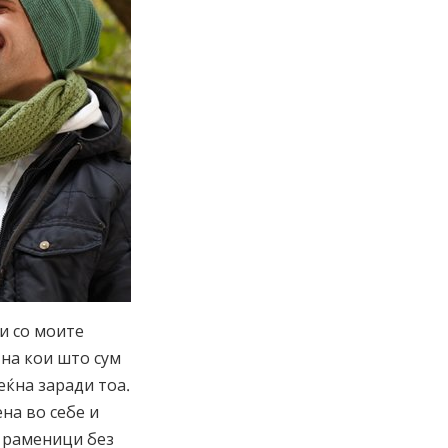
и со моите
 на кои што сум
еќна заради тоа.
на во себе и
 раменици без