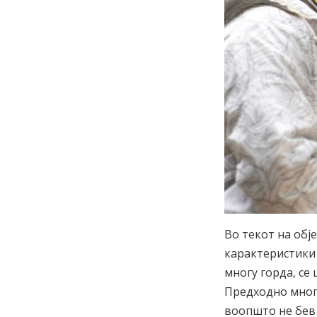
Во текот на обј
карактеристики 
многу горда, се
Предходно многу
воопшто не бев