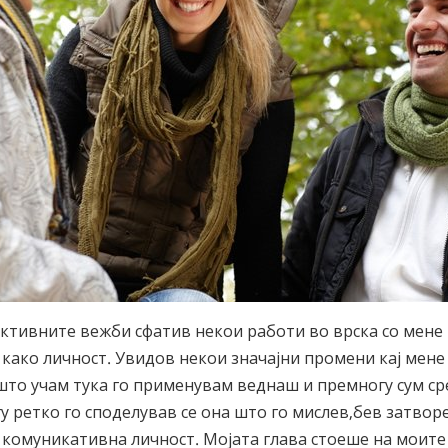
ективните вежби сфатив некои работи во врска со мене 
како личност. Увидов некои значајни промени кај мене
 што учам тука го применувам веднаш и премногу сум ср
 ретко го споделував се она што го мислев,бев затворе
 комуникативна личност. Мојата глава стоеше на моите