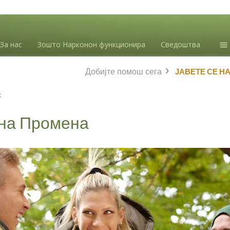
За нас
Зошто Нарконон функционира
Сведоштва
Ин
Добијте помош сега
ЈАВЕТЕ СЕ Н
зл
Бл
х
Л.
на Промена