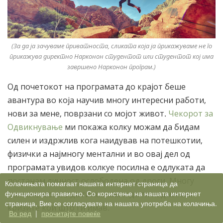
(За да ја зачуваме приватноста, сликата која ја прикажуваме не го
прикажува директно Нарконон студентот или студентот кој има
завршено Нарконон програм.)
Од почетокот на програмата до крајот беше
авантура во која научив многу интересни работи,
нови за мене, поврзани со мојот живот.
Чекорот за
Одвикнување
ми покажа колку можам да бидам
силен и издржлив кога наидував на потешкотии,
физички а најмногу ментални и во овај дел од
програмата увидов колкуе посилна е одлуката да
постанам личност ослободена од дроги. Многу
Колачињата помагаат нашата интернет страница да
функционира правилно. Со користење на нашата интернет
полесно можев да ги соочам и да ги надминам
страница, Вие се согласувате на нашата употреба на колачиња.
кризите кои што ги имав.
Во ред
|
прочитајте повеќе