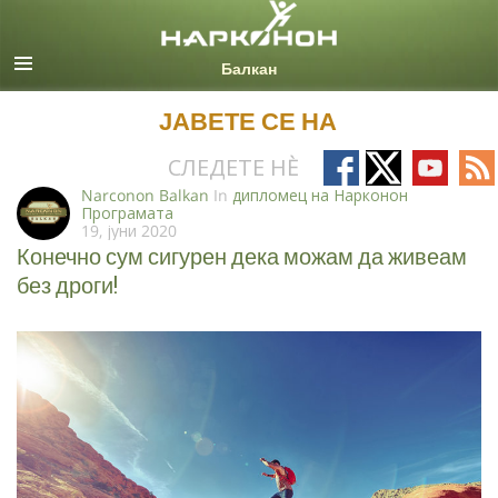
Macedonian
Сите региони/јазици
ЈАВЕТЕ СЕ НА
Follow
Follow
Follow
Fo
СЛЕДЕТЕ НÈ
on
on
on
on
Narconon Balkan
In
дипломец на Нарконон
Програмата
Facebook
X
YouTub
RS
19, јуни 2020
Конечно сум сигурен дека можам да живеам
без дроги!