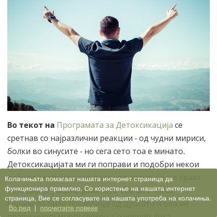
Во текот на
Програмата за Детоксикација
се
сретнав со најразлични реакции - од чудни мириси,
болки во синусите - но сега сето тоа е минато.
Детоксикацијата ми ги поправи и подобри некои
работи за кои мислев дека цел живот ќе ми траат.
Колачињата помагаат нашата интернет страница да
функционира правилно. Со користење на нашата интернет
Сега сам се уверив дека сето тоа што ми се
страница, Вие се согласувате на нашата употреба на колачиња.
случувало било последици од дрогата и ова ме
Во ред
|
прочитајте повеќе
прави многу,многу среќен. Се уверив дека