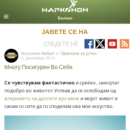
Macedonian
Сите региони/јазици
ЈАВЕТЕ СЕ НА
Follow
Follow
Follow
Fo
СЛЕДЕТЕ НÈ
on
on
on
on
Narconon Balkan
In
Приказна за успех
6, декември 2016
Facebook
X
YouTub
RS
Многу Посигурен Во Себе
Се чувствувам фантастично
и среќен , никојпат
подобро во животот.Успеав да се ослободам од
влијанието на дрогите врз мене
и мојот живот и
сакам со сите да го споделам ова мое искуство.