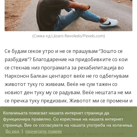
(Слика од Lázaro Revoledo/Pexels.com)
Се будам секое утро и не се прашувам “Зошто се
разбудив”? Благодарение на придобивките со кои
се стекнав низ програмата за рехабилитација во
Нарконон Балкан центарот веќе не го одбегнувам
животот туку го живеам. Веќе не сум тажен со
новиот ден туку му се радувам. Веќе нештата не ми
се пречка туку предизвик. Животот ми се промени и
оди по нагорна линија со самото тоа што сега сакам
Колачињата помагаат нашата интернет страница да
да живеам. Се стекнав со самопочит, ми се врати
функционира правилно. Со користење на нашата интернет
страница, Вие се согласувате на нашата употреба на колачиња.
самодовербата. Станав отворен за комуникација,
Во ред
|
прочитајте повеќе
желен за акција, за делување. Кај мене се отвори