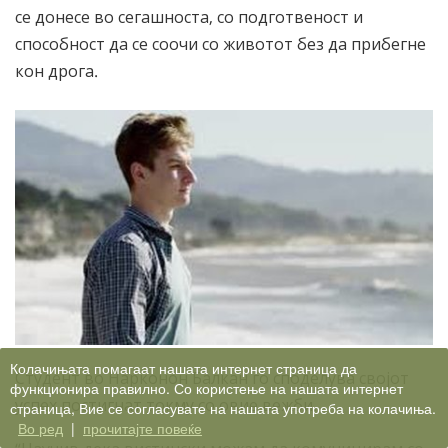
се донесе во сегашноста, со подготвеност и
способност да се соочи со животот без да прибегне
кон дрога.
Колачињата помагаат нашата интернет страница да
Студент во Нарконон Балкан го споделува својот
функционира правилно. Со користење на нашата интернет
успех постигнат токму со овие вежби.
страница, Вие се согласувате на нашата употреба на колачиња.
Во ред
|
прочитајте повеќе