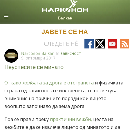
Macedonian
Сите региони/јазици
ЈАВЕТЕ СЕ НА
Follow
Follow
Follow
Fo
СЛЕДЕТЕ НÈ
on
on
on
on
Narconon Balkan
In
зависност
9, октомври 2017
Facebook
X
YouTub
RS
Неуспесите се минато
Откако желбата за дрога е отстранета
и физичката
страна од зависноста е искоренета, се посветува
внимание на причините поради кои лицето
воопшто започнало да зема дрога.
Тоа се прави преку
практични вежби,
целта на
вежбите е да се извлече лицето од минатото и да