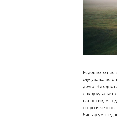
Редовното пиењ
случувања во оп
друга. Ни еднот
опкружувањето.
напротив, ме од
скоро исчезнав о
бистар ум гледа