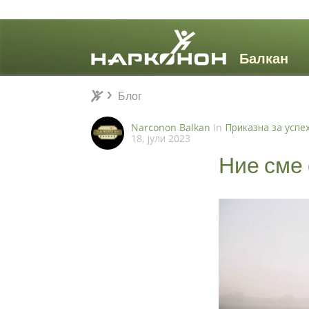
Блог
Блог
⨯
Narconon Balkan
In
Приказна за успе
18, јули 2023
Ние сме