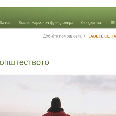
За нас
Зошто Нарконон функционира
Сведоштва
Ин
Добијте помош сега
ЈАВЕТЕ СЕ Н
зл
Бл
х
Л.
 општеството