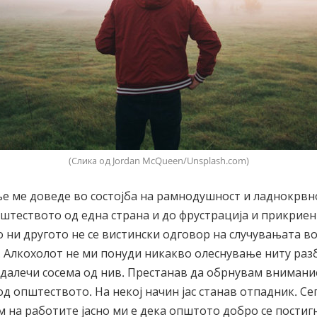
(Слика од Jordan McQueen/Unsplash.com)
е ме доведе во состојба на рамнодушност и ладнокрвно
штеството од една страна и до фрустрација и прикриен
о ни другото не се вистински одговор на случувањата в
 Алкохолот не ми понуди никакво олеснување ниту раз
далечи сосема од нив. Престанав да обрнувам внимание
д општеството. На некој начин јас станав отпадник. Сега
м на работите јасно ми е дека општото добро се постиг