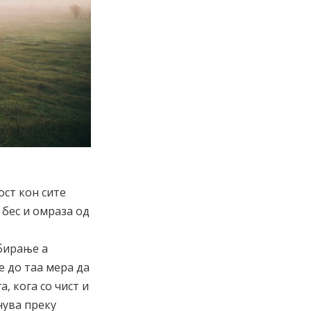
ст кон сите
 бес и омраза од
о
бирање а
 до таа мера да
, кога со чист и
нува преку