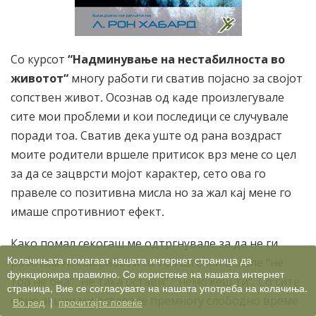
Со курсот
“Надминување на нестабилноста во
животот“
многу работи ги сватив појасно за својот
сопствен живот. Осознав од каде произлегувале
сите мои проблеми и кои последици се случувале
поради тоа. Сватив дека уште од рана воздраст
моите родители вршеле притисок врз мене со цел
за да се зацврсти мојот карактер, сето ова го
правеле со позитивна мисла но за жал кај мене го
имаше спротивниот ефект.
Како помал секогаш ме одтргнувале за да не ги
Колачињата помагаат нашата интернет страница да
работам некои работи со тоа што ми велеле “не
функционира правилно. Со користење на нашата интернет
тоа не ова” “не така остави” “ неможеш ти“. Со сите
страница, Вие се согласувате на нашата употреба на колачиња.
овие акции ми оставале премногу слободно време
Во ред
|
прочитајте повеќе