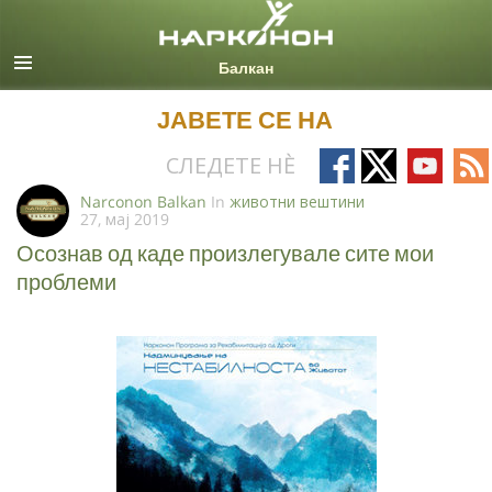
Macedonian
Сите региони/јазици
ЈАВЕТЕ СЕ НА
Follow
Follow
Follow
Fo
СЛЕДЕТЕ НÈ
on
on
on
on
Narconon Balkan
In
животни вештини
27, мај 2019
Facebook
X
YouTub
RS
Осознав од каде произлегувале сите мои
проблеми