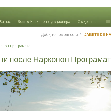
За нас
Зошто Нарконон функционира
Сведоштва
Ин
Добијте помош сега
ЈАВЕТЕ СЕ Н
зл
Бл
конон Програмата
Л.
ини после Нарконон Програма