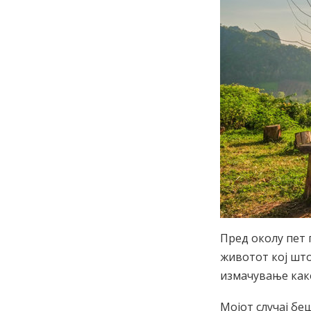
Пред околу пет 
животот кој шт
измачување како
Мојот случај бе