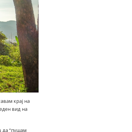
тавам крај на
еден вид на
в да “пушам