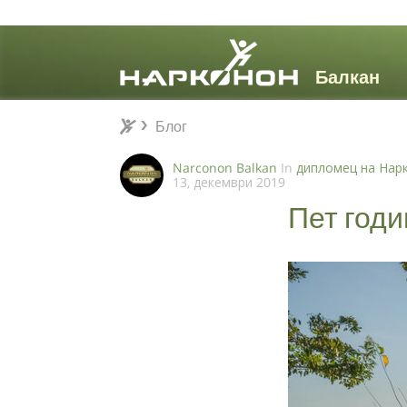
Блог
Блог
⨯
Narconon Balkan
In
дипломец на Нар
13, декември 2019
Пет год