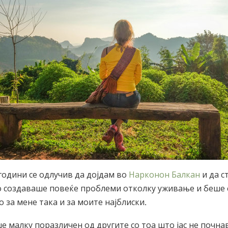
години се одлучив да дојдам во
Нарконон Балкан
и да с
о создаваше повеќе проблеми отколку уживање и беше 
 за мене така и за моите најблиски.
ше малку поразличен од другите со тоа што јас не почна