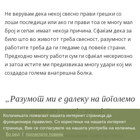
Не верувам дека некој свесно прави грешки со
лоши последици или ако ги прави тоа се многу мал
број и сепак имаат некоја причина. Сфаќам дека за
било што во животот треба свесност, разумност и
работите треба да ги гледаме од повеќе страни.
Предходно многу работи сум ги сфаќал несериозно
и затоа истите ми предизвикаа многу удари кој ми
создадоа голема внатрешна болка.
„Разумот ми е далеку на поголемо
ниво во секој случај.“
Колачињата помагаат нашата интернет страница да
функционира правилно. Со користење на нашата интернет
страница, Вие се согласувате на нашата употреба на колачиња.
Во ред
|
прочитајте повеќе
Разумот ми е далеку на поголемо ниво во секој