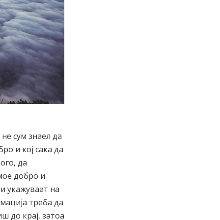
 не сум знаел да
ро и кој сака да
ого, да
мое добро и
 и укажуваат на
рмација треба да
ш до крај, затоа