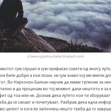
(Слика од Joshua Earle/Unsplash.com)
вотот сум слушал и сум прифаќал совети од многу луѓе,
ои биле добри а кои лоши, не сум знаел кој ми мисли доб
от. Во Нарконон Балкан научив да имам трпение за нек
елно и да проценам во тој момент дали нештото е за 
ит од тоа или не. Дознав дека луѓето кои ти зборуваат
ба да се сакаат и почитуваат. Разбрав дека една инфо
во целост и кога ќе започнеш нешто треба да го заврши