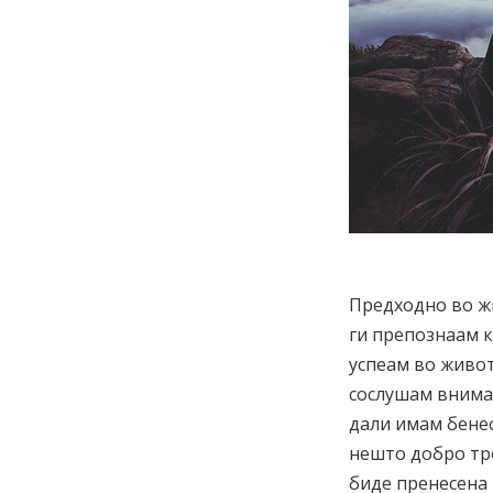
Предходно во жи
ги препознаам к
успеам во живот
сослушам внимат
дали имам бенеф
нешто добро тре
биде пренесена 