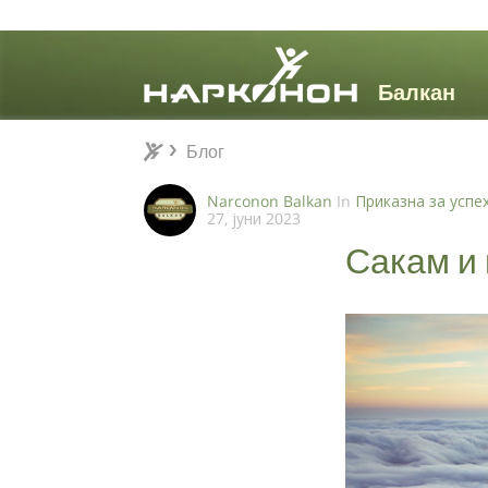
Блог
Блог
⨯
Narconon Balkan
In
Приказна за успе
27, јуни 2023
Сакам и