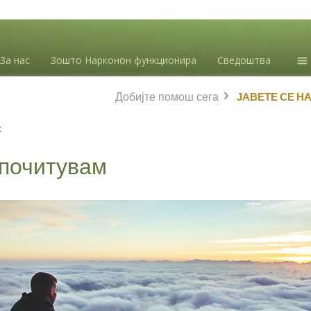
За нас
Зошто Нарконон функционира
Сведоштва
Ин
Добијте помош сега
ЈАВЕТЕ СЕ Н
зл
Бл
х
Л.
 почитувам