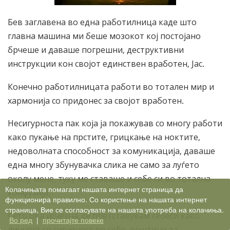
Бев заглавена во една работилница каде што
главна машина ми беше мозокот кој постојано
брчеше и даваше погрешни, деструктивни
инструкции кон својот единствен вработен, Јас.
Конечно работилницата работи во тотален мир и
хармонија со придонес за својот вработен.
Несигурноста пак која ја покажував со многу работи
како пукање на прстите, грицкање на ноктите,
недоволната способност за комуникација, даваше
една многу збунувачка слика не само за луѓето
околу мене, туку ме ставаше и себе си во тотална
Колачињата помагаат нашата интернет страница да
конфузија.
функционира правилно. Со користење на нашата интернет
страница, Вие се согласувате на нашата употреба на колачиња.
Сето ова исчезна, се претставувам себеси како
Во ред
|
прочитајте повеќе
личност со сигурност во себе, вештини за