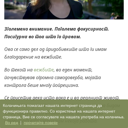
Зголемено внимание. Поголема фокусирност.
Посигурна во тоа што го правам.
Ова се само дел од придобивките што ги имам
благодарение на вежбите.
Во текот на
вежбите
, во еден момент,
почувствував огромна самодоверба, мојата
контрола беше многу попрецизна.
Се присетив дека исто вака е и во реалниот живот,
Колачињата помагаат нашата интернет страница да
за да успеам да остварам некоја цел морам да бидам
функционира правилно. Со користење на нашата интернет
многу присутна со вниманието, присутна во
страница, Вие се согласувате на нашата употреба на колачиња.
моментот кога извршувам некоја работа.
Во ред
|
прочитајте повеќе