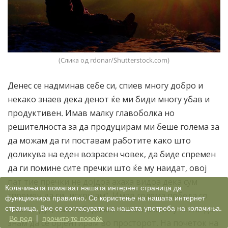
(Слика од rdonar/Shutterstock.com)
Денес се надминав себе си, спиев многу добро и
некако знаев дека денот ќе ми биди многу убав и
продуктивен. Имав малку главоболка но
решителноста за да продуцирам ми беше голема за
да можам да ги поставам работите како што
доликува на еден возрасен човек, да биде спремен
да ги помине сите пречки што ќе му наидат, овој
пат тие пречки не дојдоа ахаха видоа дека сум
Колачињата помагаат нашата интернет страница да
спремен да ги „искршам“. Имав голема победа со
функционира правилно. Со користење на нашата интернет
страница, Вие се согласувате на нашата употреба на колачиња.
тимски дух, таа победа ми помогна многу лесно да
Во ред
|
прочитајте повеќе
знам да се орјентирам во просторот. На почеток на