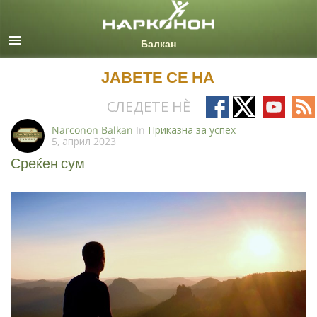
Macedonian
Сите региони/јазици
ЈАВЕТЕ СЕ НА
Follow
Follow
Follow
Fo
СЛЕДЕТЕ НÈ
on
on
on
on
Narconon Balkan
In
Приказна за успех
5, април 2023
Facebook
X
YouTub
RS
Среќен сум