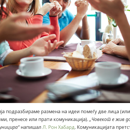
ја подразбираме размена на идеи помеѓу две лица (или
ми, пренесе или прати комуникација).
„Човекот е жив д
муницира“
напишал
Л. Рон Хабард
. Комуникацијата претс