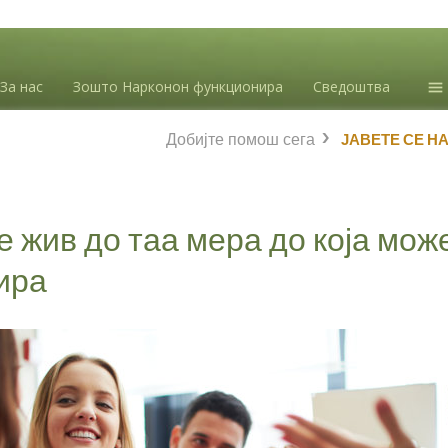
За нас
Зошто Нарконон функционира
Сведоштва
Ин
Добијте помош сега
ЈАВЕТЕ СЕ Н
зл
Бл
Л.
е жив до таа мера до која мож
ира