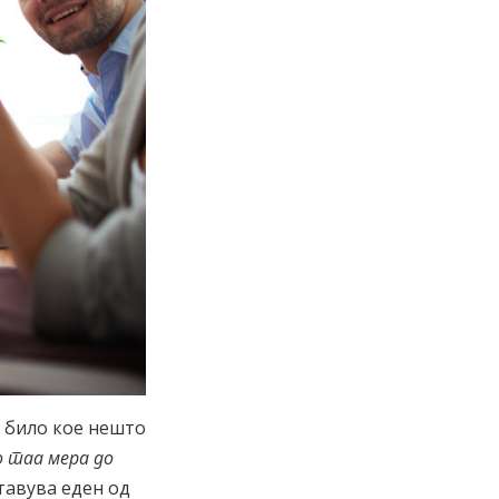
 било кое нешто
о таа мера до
тавува еден од