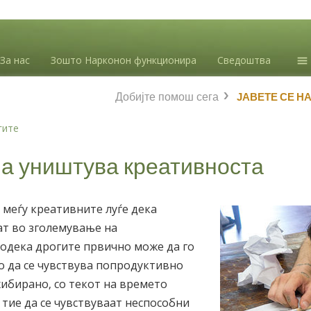
За нас
Зошто Нарконон функционира
Сведоштва
Ин
Добијте помош сега
ЈАВЕТЕ СЕ Н
зл
Бл
гите
Л.
ја уништува креативноста
 меѓу креативните луѓе дека
ат во зголемување на
Додека дрогите првично може да го
о да се чувствува попродуктивно
ибирано, со текот на времето
тие да се чувствуваат неспособни