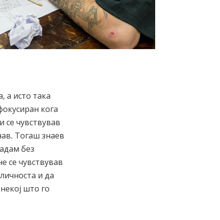
, а исто така
фокусиран кога
и се чувствував
нав. Тогаш знаев
дадам без
не се чувствував
 личноста и да
некој што го