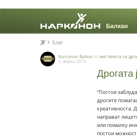
Блог
Блог
⨯
Narconon Balkan
In
вистината за дро
3, април 2018
Дрогата 
“Постои заблуда
дрогите помага
креативноста. 
направат лицет
или помалку инх
постои можност 