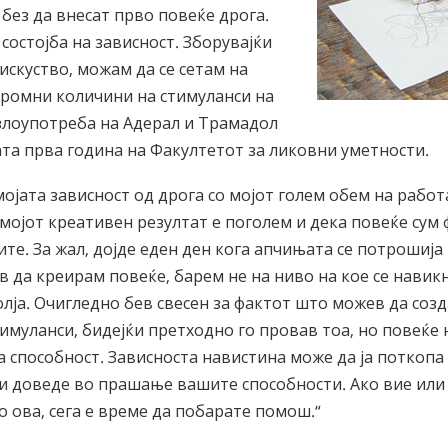
без да внесат прво повеќе дрога.
 состојба на зависност. Зборувајќи
искуство, можам да се сетам на
громни количини на стимуланси на
злоупотреба на Адерал и Трамадол
ата прва година на Факултетот за ликовни уметности.
мојата зависност од дрога со мојот голем обем на работа
мојот креативен резултат е поголем и дека повеќе сум 
ите. За жал, дојде еден ден кога апчињата се потрошија 
в да креирам повеќе, барем не на ниво на кое се навик
олја. Очигледно бев свесен за фактот што можев да соз
имуланси, бидејќи претходно го провав тоа, но повеќе 
а способност. Зависноста навистина може да ја поткопа
и доведе во прашање вашите способности. Ако вие или 
со ова, сега е време да побарате помош.“