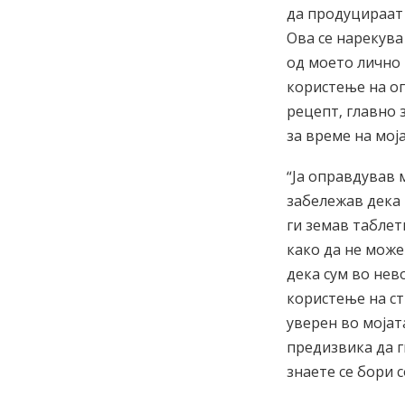
да продуцираат 
Ова се нарекува
од моето лично 
користење на о
рецепт, главно 
за време на мој
“Ја оправдував 
забележав дека 
ги земав таблет
како да не може
дека сум во нев
користење на ст
уверен во мојат
предизвика да г
знаете се бори 