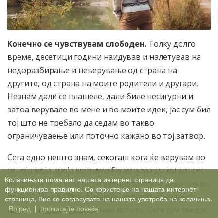
Конечно се чувствувам слободен.
Толку долго
време, десетици години наидував и налетував на
недоразбирање и неверување од страна на
другите, од страна на моите родители и другари.
Незнам дали се плашеле, дали биле несигурни и
затоа верувале во мене и во моите идеи, јас сум бил
тој што не требало да седам во такво
ограничуваење или поточно кажано во тој затвор.
Сега едно нешто знам, секогаш кога ќе верувам во
некоја моја идеја која што би можела да ми донесе
Колачињата помагаат нашата интернет страница да
напредок и со која би ги уверил другите дека сум во
функционира правилно. Со користење на нашата интернет
право, нема да престанам се додека не најдам
страница, Вие се согласувате на нашата употреба на колачиња.
Во ред
|
прочитајте повеќе
начин како да го постигнам истото. Сега сум сведок