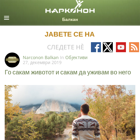
Macedonian
Сите региони/јазици
ЈАВЕТЕ СЕ НА
Follow
Follow
Follow
Fo
СЛЕДЕТЕ НÈ
on
on
on
on
Narconon Balkan
In
Oбјективи
27, декември 2019
Facebook
X
YouTub
RS
Го сакам животот и сакам да уживам во него