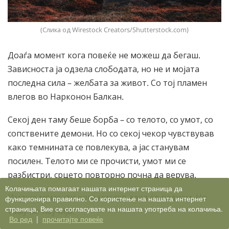
(Слика од Wirestock Creators/Shutterstock.com)
Доаѓа момент кога повеќе не можеш да бегаш.
Зависноста ја одзела слободата, но не и мојата
последна сила – желбата за живот. Со тој пламен
влегов во Нарконон Балкан.
Секој ден таму беше борба – со телото, со умот, со
сопствените демони. Но со секој чекор чувствував
како темнината се повлекува, а јас станувам
посилен. Телото ми се прочисти, умот ми се
разбистри, срцето повторно почна да верува.
Колачињата помагаат нашата интернет страница да
Имаше моменти кога мислев дека ќе паднам. Но
функционира правилно. Со користење на нашата интернет
страница, Вие се согласувате на нашата употреба на колачиња.
таму ме научија:
Во ред
|
прочитајте повеќе