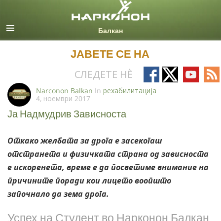
Macedonian
Сите региони/јазици
ЈАВЕТЕ СЕ НА
Follow
Follow
Follow
Fo
СЛЕДЕТЕ НÈ
on
on
on
on
Narconon Balkan
In
рехабилитација
4, ноември 2017
Facebook
X
YouTub
RS
Ја Надмудрив Зависноста
Откако желбата за дрога е засекогаш
отстранета и физичката страна од зависноста
е искоренета, време е да посветиме внимание на
причините поради кои лицето воопшто
започнало да зема дрога.
Успех на Студент во Нарконон Балкан