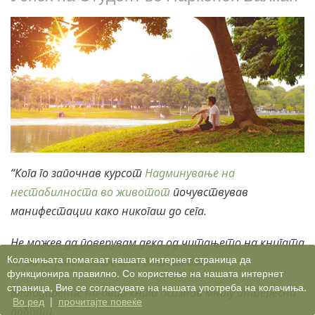
“Кога го започнав курсот
Надминување на
нестабилноста во животот
почувствував
манифестации како никогаш до сега.
Не можев да поверувам дека од читањето на книгата
Колачињата помагаат нашата интернет страница да
ќе ми се јават сите тие потешкоти.
функционира правилно. Со користење на нашата интернет
страница, Вие се согласувате на нашата употреба на колачиња.
Благодарение на оваа книга осознав многу интересни
Во ред
|
прочитајте повеќе
работи.