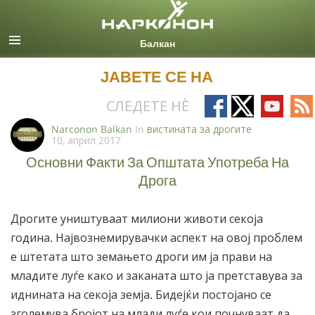
Macedonian
Сите региони/јазици
ЈАВЕТЕ СЕ НА
Follow
Follow
Follow
Fo
СЛЕДЕТЕ НÈ
on
on
on
on
Narconon Balkan
In
вистината за дрогите
10, април 2017
Facebook
X
YouTub
RS
Основни Факти За Општата Употреба На
Дрога
Дрогите уништуваат милиони животи секоја
година. Највознемирувачки аспект на овој проблем
е штетата што земањето дроги им ја прави на
младите луѓе како и заканата што ја претставува за
иднината на секоја земја. Бидејќи постојано се
зголемува бројот на млади луѓе кои почнуваат да