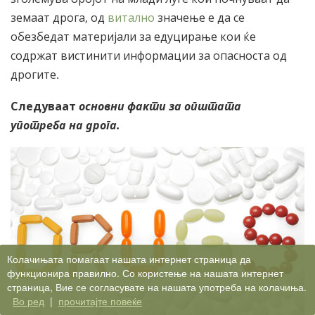
земаат дрога, од
витално
значење е да се
обезбедат материјали за едуцирање кои ќе
содржат вистинити информации за опасноста од
дрогите.
Следуваат
основни факти за општата
употреба на дрога.
Колачињата помагаат нашата интернет страница да
функционира правилно. Со користење на нашата интернет
страница, Вие се согласувате на нашата употреба на колачиња.
Во ред
|
прочитајте повеќе