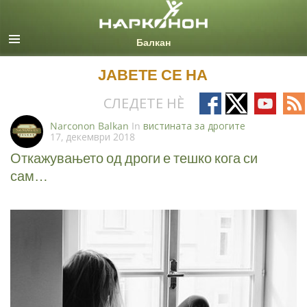
Macedonian
Сите региони/јазици
ЈАВЕТЕ СЕ НА
Follow
Follow
Follow
Fo
СЛЕДЕТЕ НÈ
on
on
on
on
Narconon Balkan
In
вистината за дрогите
17, декември 2018
Facebook
X
YouTub
RS
Откажувањето од дроги е тешко кога си
сам…