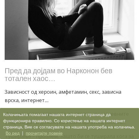
Пред да дојдам во Нарконон бев
тотален хаос…
Зависност од хероин, амфетамин, секс, зависна
врска, интернет…
И згора на тоа депресија до степен секојдневните
Колачињата помагаат нашата интернет страница да
функционира правилно. Со користење на нашата интернет
обврски да ги доживувам како аргатска работа…
страница, Вие се согласувате на нашата употреба на колачиња.
Во ред
|
прочитајте повеќе
Туширање – проблем. Зашто би се туширала кога за