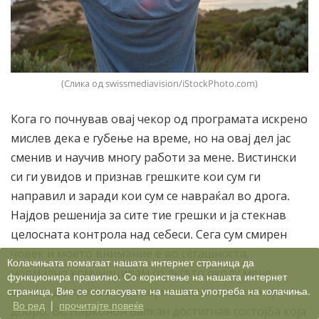
(Слика од swissmediavision/iStockPhoto.com)
Кога го почнував овај чекор од програмата искрено
мислев дека е губење на време, но на овај дел јас
сменив и научив многу работи за мене. Вистински
си ги увидов и признав грешките кои сум ги
направил и заради кои сум се навраќал во дрога.
Најдов решенија за сите тие грешки и ја стекнав
целосната контрола над себеси. Сега сум смирен
човек и моето внимание е во сегашноста,
Колачињата помагаат нашата интернет страница да
нормално комуницирам со луѓето околу мене,
функционира правилно. Со користење на нашата интернет
страница, Вие се согласувате на нашата употреба на колачиња.
можам да препознаам кој ми мисли лошо а кој
Во ред
|
прочитајте повеќе
добро. Во Нарконон Балкан достигнав состојба која