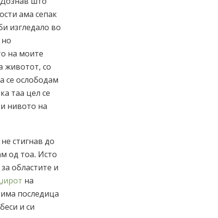
. Дознав што
ости ама сепак
би изгледало во
 но
о на моите
а животот, со
да се ослободам
ка таа цел се
ки нивото на
 не стигнав до
м од тоа. Исто
за областите и
џирот
на
т има последица
беси и си