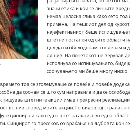
разјаснија во главата, но не сосема
значи етика и кои се личните вредн
немав целосна слика како сето тоа 
примена. Најтешкиот дел од курсот
најефективниот беше испишувањет
штетни постапки од сите области н
цел да ги обелоденам, споделам и 
од нив. На почетокот не верував де
исполнува со испишувањето, бидеј
ls
соочувањето ми беше многу ниско.
 времето тоа се зголемуваше се повеќе и повеќе додека
особна да соочам се што сум направила и да се ослобода
 испишував штетните акции имав прекрасни реализации 
ост во нив според моите акции. Го видов од страна
син
функционира и како една штетна акција во една облас
ти. Синџирот го пресеков со враќање на љубовта кон се