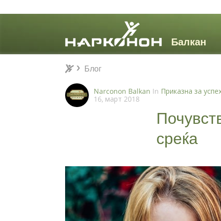
Блог
Блог
⨯
Narconon Balkan
In
Приказна за успе
16, март 2018
Почувст
среќа