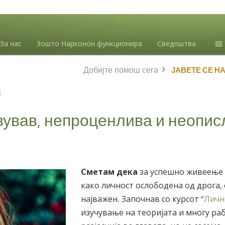
За нас
Зошто Нарконон функционира
Сведоштва
Ин
Добијте помош сега
ЈАВЕТЕ СЕ Н
зл
Бл
х
Л.
вував, непроценлива и неопис
Сметам дека
за успешно живеење
како личност ослободена од дрога, 
најважен. Започнав со курсот “
Личн
изучување на теоријата и многу ра