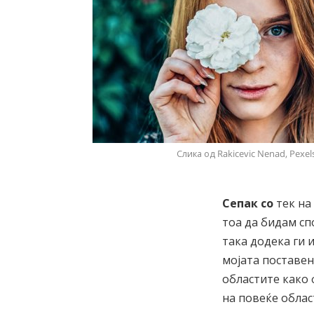
Слика од Rakicevic Nenad, Pexe
Сепак со
тек на
тоа да бидам сп
така додека ги
мојата поставен
областите како 
на повеќе облас