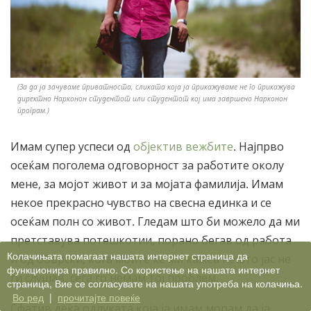
(За да ја зачуваме приватноста, сликата која ја прикажуваме не го прикажува
директно Нарконон студентот или студентот кој има завршено Нарконон
програм.)
Имам супер успеси од
објектив вежбите
. Најпрво
осеќам поголема одговорност за работите околу
мене, за мојот живот и за мојата фамилија. Имам
некое прекрасно чувство на свесна единка и се
осеќам полн со живот. Гледам што би можело да ми
претставува потешкотии, порано бегав од работа
Колачињата помагаат нашата интернет страница да
и од обврски, кога моите ќе ми кажеа нешто јас не
функционира правилно. Со користење на нашата интернет
ги слушав, сега го немам тој проблем.
страница, Вие се согласувате на нашата употреба на колачиња.
Во ред
|
прочитајте повеќе
Сфатив дека одлуката која ја имам морам да ја