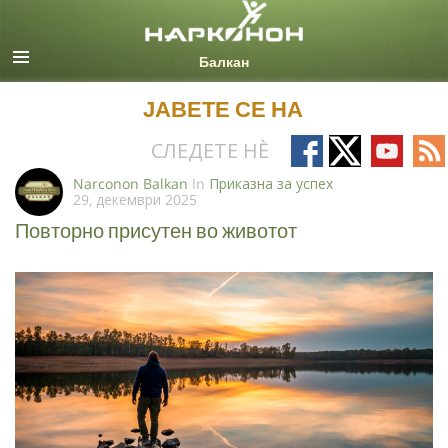
Macedonian
Сите региони/јазици
ЈАВЕТЕ СЕ НА
Follow
Follow
Follow
Fo
СЛЕДЕТЕ НÈ
on
on
on
on
Narconon Balkan
In
Приказна за успех
29, декември 2025
Facebook
X
YouTub
RS
Повторно присутен во животот