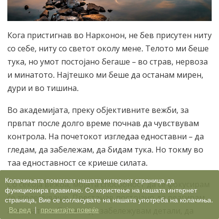
Кога пристигнав во Наркoнон, не бев присутен ниту
со себе, ниту со светот околу мене. Телото ми беше
тука, но умот постојано бегаше – во страв, нервоза
и минатото. Најтешко ми беше да останам мирен,
дури и во тишина.
Во академијата, преку објективните вежби, за
првпат после долго време почнав да чувствувам
контрола. На почетокот изгледаа едноставни – да
гледам, да забележам, да бидам тука. Но токму во
таа едноставност се криеше силата.
Колачињата помагаат нашата интернет страница да
Со секоја вежба, мојата способност да се фокусирам
функционира правилно. Со користење на нашата интернет
се зголемуваше. Престанав постојано да реагирам
страница, Вие се согласувате на нашата употреба на колачиња.
Во ред
|
прочитајте повеќе
автоматски. Почнав да забележувам детали, да