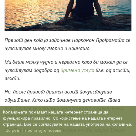
Првиот ден кога ја започнав Нарконон Програмата се
чувствував многу уморно и напнато.
Ми беше малку чудно и нереално како би можел да се
чувствувам подобро од
примена услуга
т.е. од асисти,
вежби.
Но, после првиот примен асист почувствував
опуштање. Како што поминуваа деновите, така
чувствував се поголеми подобрувања и олеснувања.
Колачињата помагаат нашата интернет страница да
Бев поопуштен, порелаксиран.
функционира правилно. Со користење на нашата интернет
страница, Вие се согласувате на нашата употреба на колачиња.
Претходно кога ќе ги затворев очите гледав темно
Во ред
|
прочитајте повеќе