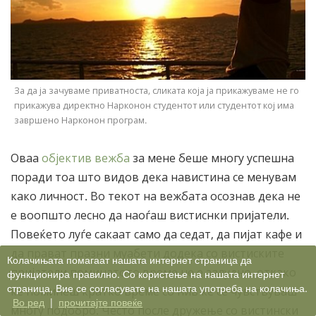
За да ја зачуваме приватноста, сликата која ја прикажуваме не го
прикажува директно Нарконон студентот или студентот кој има
завршено Нарконон програм.
Оваа
објектив вежба
за мене беше многу успешна
поради тоа што видов дека навистина се менувам
како личност. Во текот на вежбата осознав дека не
е воопшто лесно да наоѓаш вистиснки пријатели.
Повеќето луѓе сакаат само да седат, да пијат кафе и
да прават празни муабети додека со вистиските
Колачињата помагаат нашата интернет страница да
пријатели поминатото време не е залудно, откако
функционира правилно. Со користење на нашата интернет
страница, Вие се согласувате на нашата употреба на колачиња.
ќе поминеш кратко време со нив ќе се чувствуваш
Во ред
|
прочитајте повеќе
многу подобро. Често после дружење со вистински