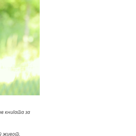
ив книгата за
от живот.