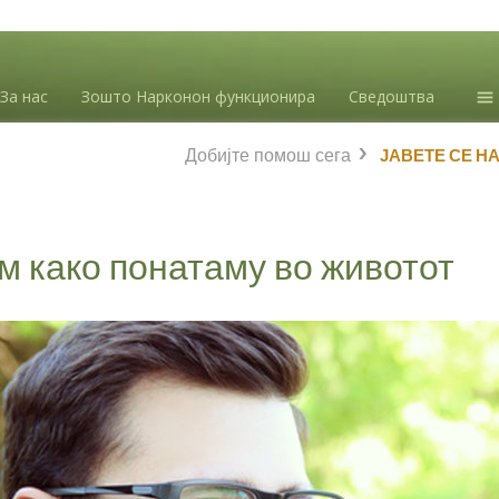
За нас
Зошто Нарконон функционира
Сведоштва
Ин
Добијте помош сега
ЈАВЕТЕ СЕ Н
зл
Бл
Л.
м како понатаму во животот