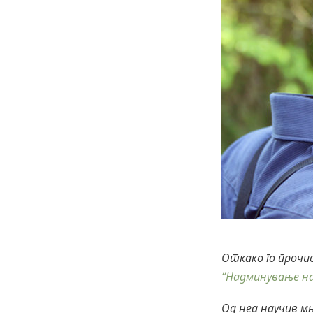
Откако го прочис
“Надминување н
Од неа научив м