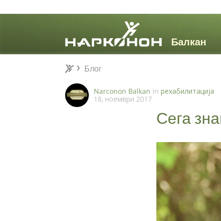
Блог
Блог
⨯
Narconon Balkan
In
рехабилитација
18, ноември 2017
Сега зна