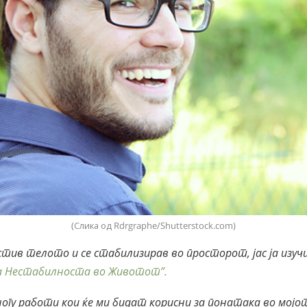
(Слика од Rdrgraphe/Shutterstock.com)
тив телото и се стабилизирав во просторот, јас ја изуч
а Нестабилноста во Животот”.
ногу работи кои ќе ми бидат корисни за понатака во мој