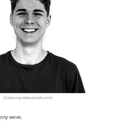
(Слика од www.pexels.com)
олу мене.