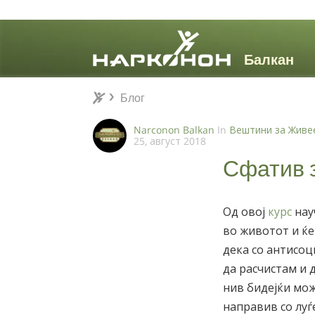
Блог
Блог
⨯
Narconon Balkan
In
Вештини за Жив
25, август 2018
Сфатив 
Од овој
курс
нау
во животот и ќе
дека со антисоц
да расчистам и 
нив бидејќи мож
направив со луѓ