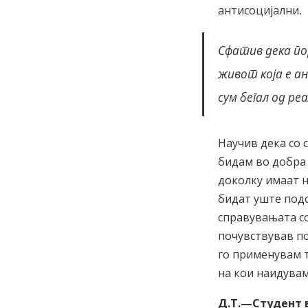
антисоцијални.
Сфатив дека по
живот која е ан
сум бегал од ре
Научив дека со 
бидам во добра 
доколку имаат н
бидат уште подо
справувањата со
почувствував по
го применувам т
на кои наидувам
Д.Т.—Студент 