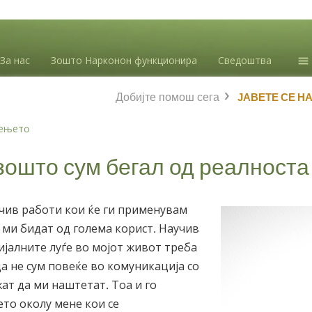
За нас
Зошто Нарконон функционира
Сведоштва
Ин
Добијте помош сега
ЈАВЕТЕ СЕ Н
зл
Бл
еењетo
Л.
зошто сум бегал од реалноста
чив работи кои ќе ги применувам
 ми бидат од голема корист. Научив
ијалните луѓе во мојот живот треба
да не сум повеќе во комуникација со
ат да ми наштетат. Тоа и го
ето околу мене кои се