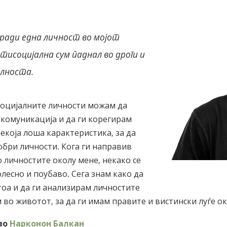
ради една личност во мојот
тисоцијална сум паднал во дроги и
алноста.
социјалните личности можам да
комуникација и да ги корегирам
екоја лоша карактеристика, за да
бри личности. Кога ги направив
 личностите околу мене, некако се
лесно и поубаво. Сега знам како да
оа и да ги анализирам личностите
 во животот, за да ги имам правите и вистински луѓе ок
во
Нарконон Балкан