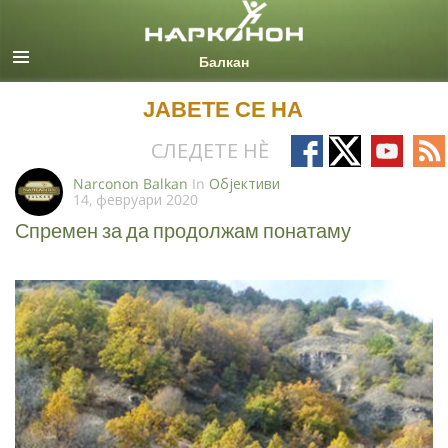
Macedonian
Сите региони/јазици
ЈАВЕТЕ СЕ НА
Follow
Follow
Follow
Fo
СЛЕДЕТЕ НÈ
on
on
on
on
Narconon Balkan
In
Oбјективи
14, февруари 2020
Facebook
X
YouTub
RS
Спремен за да продолжам понатаму