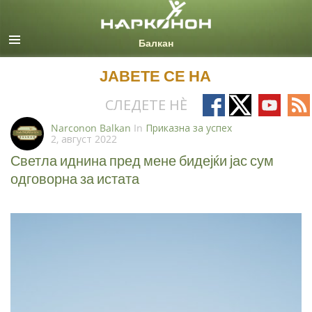
Macedonian
Сите региони/јазици
ЈАВЕТЕ СЕ НА
Follow
Follow
Follow
Fo
СЛЕДЕТЕ НÈ
on
on
on
on
Narconon Balkan
In
Приказна за успех
2, август 2022
Facebook
X
YouTub
RS
Светла иднина пред мене бидејќи јас сум
одговорна за истата