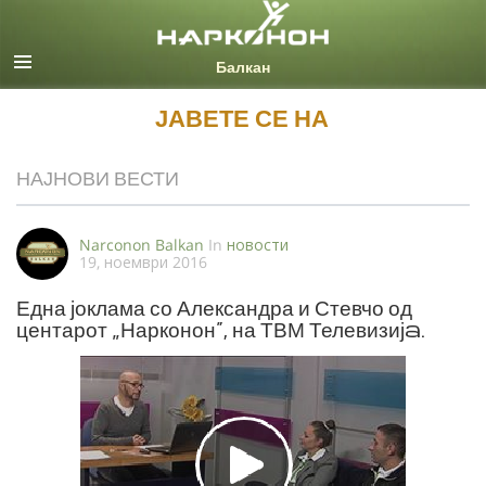
Macedonian
Сите региони/јазици
ЈАВЕТЕ СЕ НА
НАЈНОВИ ВЕСТИ
Narconon Balkan
In
новости
19, ноември 2016
Една јоклама со Александра и Стевчо од
центарот „Нарконон“, на ТВМ Телевизијa.