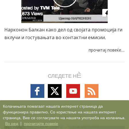
Нарконон Балкан како дел од својата промоција ги
вклучи и гостувањата во контактни емисии.
прочитај повеќе...
СЛЕДЕТЕ НÈ
Follow
Follow
Follow
Follow
on
on
on
on
Facebook
X
YouTube
RSS
Колачињата помагаат нашата интернет страница да
функционира правилно. Со користење на нашата интернет
НАРКОНОН НОВОСТИ
страница, Вие се согласувате на нашата употреба на колачиња.
Во ред
|
прочитајте повеќе