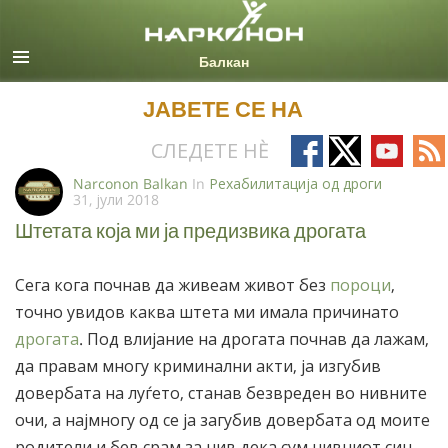
Macedonian
Сите региони/јазици
ЈАВЕТЕ СЕ НА
Follow
Follow
Follow
Fo
СЛЕДЕТЕ НÈ
on
on
on
on
Narconon Balkan
In
Рехабилитација од дроги
31, јули 2018
Facebook
X
YouTub
RS
Штетата која ми ја предизвика дрогата
Сега кога почнав да живеам живот без
пороци
,
точно увидов каква штета ми имала причинато
дрогата
. Под влијание на дрогата почнав да лажам,
да правам многу криминални акти, ја изгубив
довербата на луѓето, станав безвреден во нивните
очи, а најмногу од се ја загубив довербата од моите
родители и бев срам за нив дека сум нивниот син.