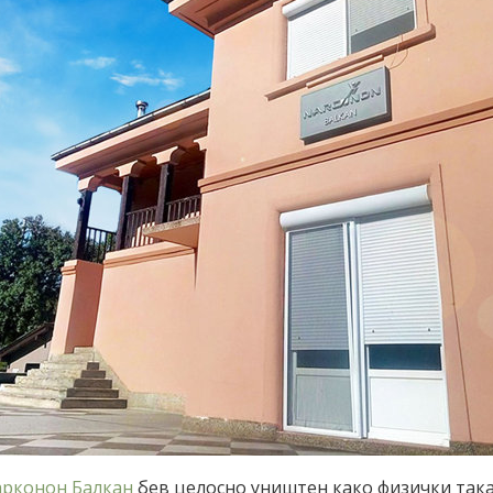
рконон Балкан
бев целосно уништен како физички така