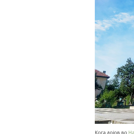
Кога дојов во
На