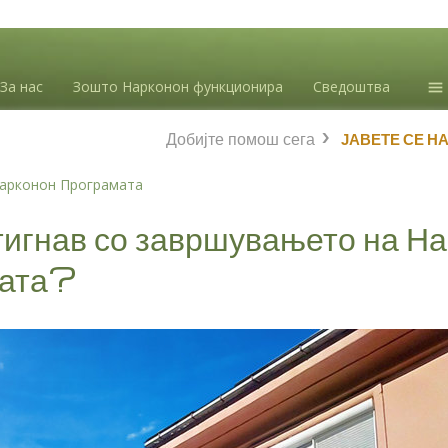
За нас
Зошто Нарконон функционира
Сведоштва
Ин
Добијте помош сега
ЈАВЕТЕ СЕ Н
зл
Бл
арконон Програмата
Л.
тигнав со завршувањето на Н
мата?