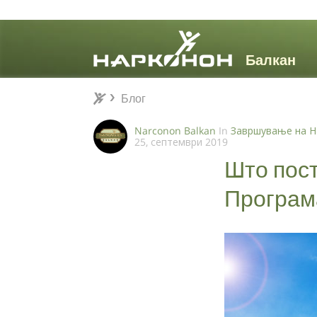
Блог
Блог
⨯
Narconon Balkan
In
Завршување на Н
25, септември 2019
Што пос
Програ