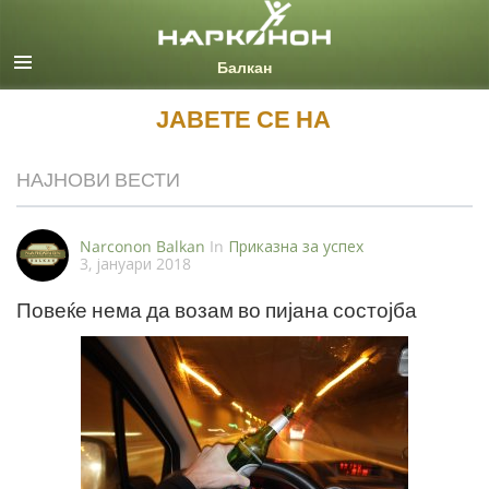
Macedonian
Сите региони/јазици
ЈАВЕТЕ СЕ НА
НАЈНОВИ ВЕСТИ
Narconon Balkan
In
Приказна за успех
3, јануари 2018
Повеќе нема да возам во пијана состојба