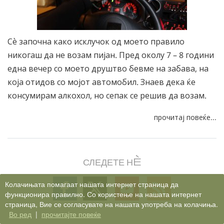
Сѐ започна како исклучок од моето правило
никогаш да не возам пијан. Пред околу 7 – 8 години
една вечер со моето друштво бевме на забава, на
која отидов со мојот автомобил. Знаев дека ќе
консумирам алкохол, но сепак се решив да возам.
прочитај повеќе...
СЛЕДЕТЕ НÈ
Follow
Follow
Follow
Follow
Колачињата помагаат нашата интернет страница да
функционира правилно. Со користење на нашата интернет
on
on
on
on
страница, Вие се согласувате на нашата употреба на колачиња.
Facebook
X
YouTube
RSS
Во ред
|
прочитајте повеќе