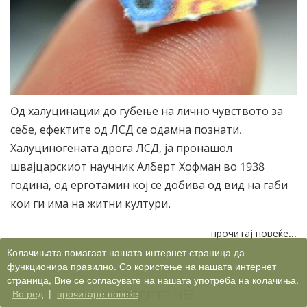
Oд халуцинации до губење на лично чувството за
себе, ефектите од ЛСД се одамна познати.
Халуциногената дрога ЛСД, ја пронашол
швајцарскиот научник Алберт Хофман во 1938
година, од ерготамин кој се добива од вид на габи
кои ги има на житни култури.
прочитај повеќе...
Колачињата помагаат нашата интернет страница да
функционира правилно. Со користење на нашата интернет
страница, Вие се согласувате на нашата употреба на колачиња.
СЛЕДЕТЕ НÈ
Во ред
|
прочитајте повеќе