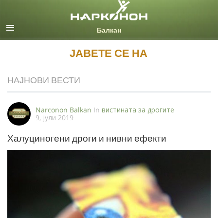
Macedonian
Сите региони/јазици
ЈАВЕТЕ СЕ НА
НАЈНОВИ ВЕСТИ
Narconon Balkan
In
вистината за дрогите
9, јули 2019
Халуциногени дроги и нивни ефекти