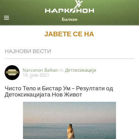
Macedonian
Сите региони/јазици
ЈАВЕТЕ СЕ НА
НАЈНОВИ ВЕСТИ
Narconon Balkan
In
Детоксикација
19, јуни 2021
Чисто Тело и Бистар Ум – Резултати од
Детоксикацијата Нов Живот