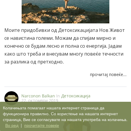
Моите придобивки од Детоксикацијата Нов Живот
се навистина големи. Можам да спијам мирно и
конечно се будам лесно и полна со енергија. Јадам
како што треба и внесувам многу повеќе течности
за разлика од претходно.
прочитај повеќе...
Narconon Balkan
In
Детоксикација
22, октомври 2019
Колачињата помагаат нашата интернет страница да
Повторно се осеќам жив
функционира правилно. Со користење на нашата интернет
страница, Вие се согласувате на нашата употреба на колачиња.
Во ред
|
прочитајте повеќе