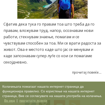
Сфатив дека тука го правам тоа што треба да го
правам, вложувам труд, напор, осознавам нови
работи, стекнувам знаење, помагам и се
чувствувам способен за тоа. Ми се врати радоста за
живот. Ова е местото каде што јас се менувам и
каде запознавам супер луѓе со кои си помагаме
секојдневно.
прочитај повеќе...
Колачињата помагаат нашата интернет страница да
функционира правилно. Со користење на нашата интернет
СЛЕДЕТЕ НÈ
страница, Вие се согласувате на нашата употреба на колачиња.
Во ред
|
прочитајте повеќе
Follow
Follow
Follow
Follow