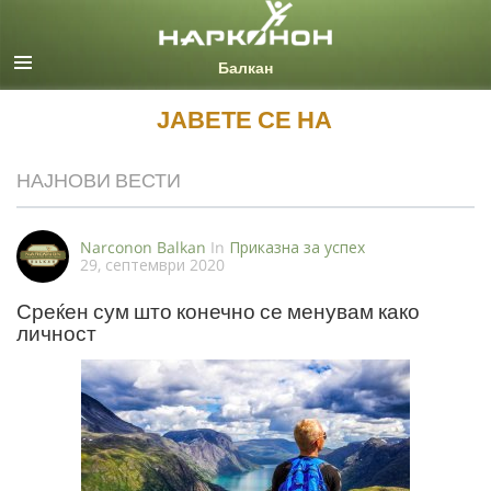
Macedonian
Сите региони/јазици
ЈАВЕТЕ СЕ НА
НАЈНОВИ ВЕСТИ
Narconon Balkan
In
Приказна за успех
29, септември 2020
Среќен сум што конечно се менувам како
личност