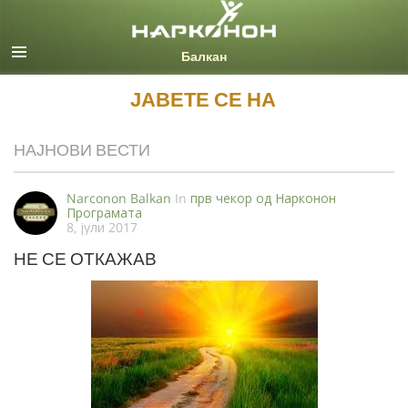
Macedonian
Сите региони/јазици
ЈАВЕТЕ СЕ НА
НАЈНОВИ ВЕСТИ
Narconon Balkan
In
прв чекор од Нарконон
Програмата
8, јули 2017
НЕ СЕ ОТКАЖАВ