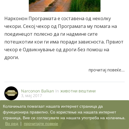
Нарконон Програмата е составена од неколку
чекори. Секој чекор од Програмата му помага на
поединецот полесно да ги надмине сите
потешкотии кои ги има поради зависноста. Првиот
чекор е Одвикнување од дроги без помош на
дроги.
прочитај повеќе...
Narconon Balkan
In
животни вештини
3, мај 2017
Колачињата помагаат нашата интернет страница да
Свесноста ми е зголемена
функционира правилно. Со користење на нашата интернет
страница, Вие се согласувате на нашата употреба на колачиња.
Во ред
|
прочитајте повеќе