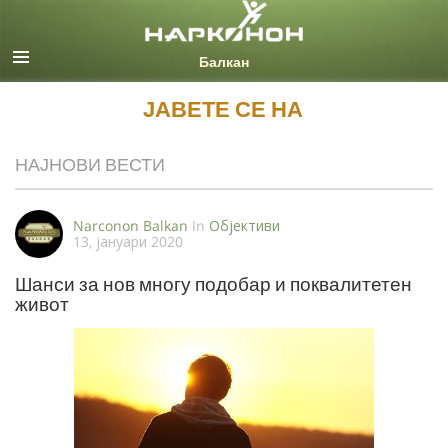
Macedonian
Сите региони/јазици
ЈАВЕТЕ СЕ НА
НАЈНОВИ ВЕСТИ
Narconon Balkan
In
Oбјективи
13, јануари 2020
Шанси за нов многу подобар и поквалитетен
живот