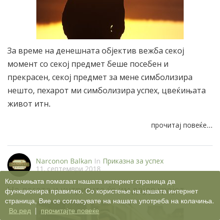
За време на денешната објектив вежба секој
момент со секој предмет беше посебен и
прекрасен, секој предмет за мене симболизира
нешто, пехарот ми симболизира успех, цвеќињата
живот итн.
прочитај повеќе...
Narconon Balkan
In
Приказна за успех
11, септември 2018
Колачињата помагаат нашата интернет страница да
На лагата и интригите ќе им дојде крајот
функционира правилно. Со користење на нашата интернет
страница, Вие се согласувате на нашата употреба на колачиња.
Во ред
|
прочитајте повеќе